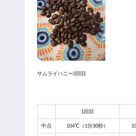
サムライハニー2回目
1回目
中点
104℃（1分30秒）
1