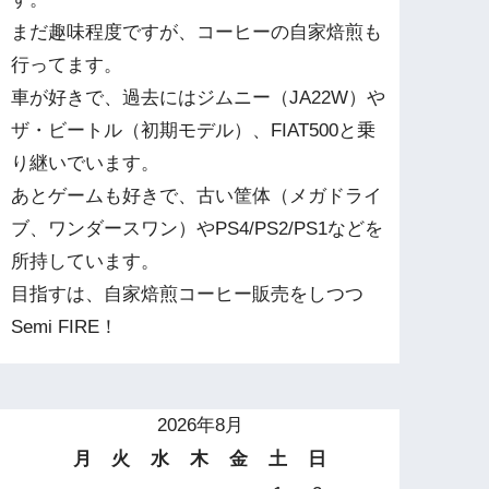
まだ趣味程度ですが、コーヒーの自家焙煎も
行ってます。
車が好きで、過去にはジムニー（JA22W）や
ザ・ビートル（初期モデル）、FIAT500と乗
り継いでいます。
あとゲームも好きで、古い筐体（メガドライ
ブ、ワンダースワン）やPS4/PS2/PS1などを
所持しています。
目指すは、自家焙煎コーヒー販売をしつつ
Semi FIRE！
2026年8月
月
火
水
木
金
土
日