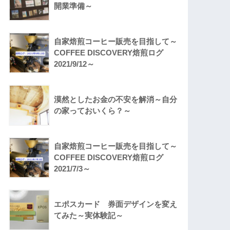
開業準備～
自家焙煎コーヒー販売を目指して～
COFFEE DISCOVERY焙煎ログ
2021/9/12～
漠然としたお金の不安を解消～自分
の家っておいくら？～
自家焙煎コーヒー販売を目指して～
COFFEE DISCOVERY焙煎ログ
2021/7/3～
エポスカード 券面デザインを変え
てみた～実体験記～