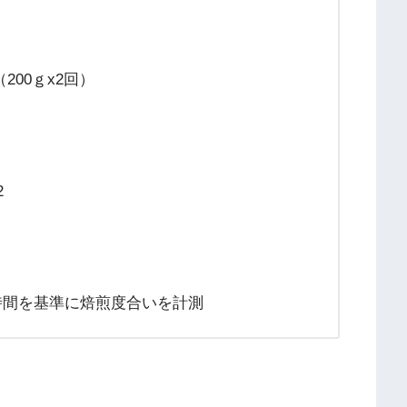
00ｇx2回）
2
た時間を基準に焙煎度合いを計測