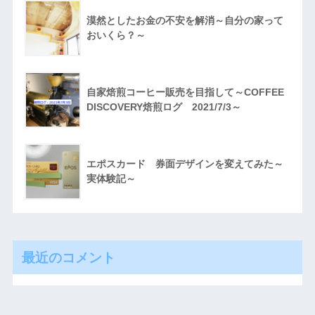
漠然としたお金の不安を解消～自分の家って
おいくら？～
自家焙煎コーヒー販売を目指して～COFFEE
DISCOVERY焙煎ログ 2021/7/3～
エポスカード 券面デザインを変えてみた～
実体験記～
最近のコメント